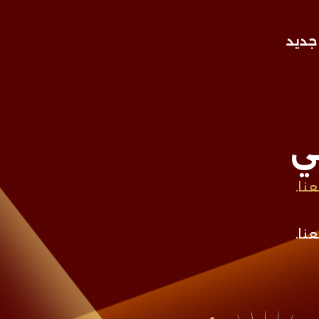
جديد
ي
نا.
نا.